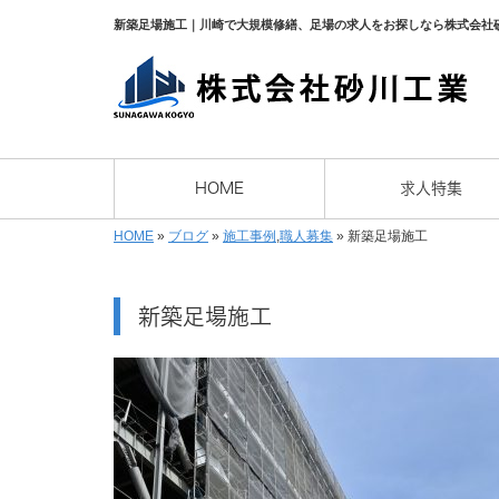
新築足場施工｜川崎で大規模修繕、足場の求人をお探しなら株式会社
HOME
求人特集
HOME
»
ブログ
»
施工事例
,
職人募集
»
新築足場施工
新築足場施工